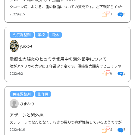
クローン病における、歯の抜歯についての質問です。左下親知らずが痛み歯医者に行き診ていただいたとこ...
3
6
2022/6/15
免疫調整剤
学校
海外
yukko-t
潰瘍性大腸炎のヒュミラ使用中の海外留学について
娘がアメリカの大学に１年留学予定です。潰瘍性大腸炎でヒュミラやステロイド、ネオーラルなどを使って...
6
5
2022/6/2
免疫調整剤
副作用
ひまわり
アザニンと紫外線
ステラーラでなんとなく、行きつ戻りつ寛解維持しているようですが、２ヶ月程前から、アザニンの服用も...
4
5
2022/4/16