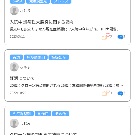
5-ASA
免疫調整剤
ストレス
さとう
入院中 潰瘍性大腸炎に関する諸々
長文申し訳ありません現在症状悪化で入院中今年1/7にコロナ陽性、数日後、便に血が混ざってるのをはっき...
2
8
2023/3/11
再燃
免疫調整剤
妊娠出産
ちゃま
妊活について
20歳：クローン病と診断される26歳：左結腸除去術を施行28歳：結婚 妊活開始今年で30歳（夫32歳）クロ...
3
3
2022/10/29
免疫調整剤
副作用
その他
しじみ
クローン病の親知らず抜歯について