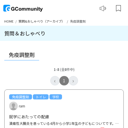
HOME
質問&おしゃべり（アーカイブ）
免疫調整剤
質問＆おしゃべり
免疫調整剤
1-8
(全
8
件中)
‹
›
1
免疫調整剤
トイレ
学校
ram
就学にあたっての配慮
潰瘍性大腸炎を患っている4月から小学1年生の子どもについてです。2歳10ヶ月から患っているので大体のこ...