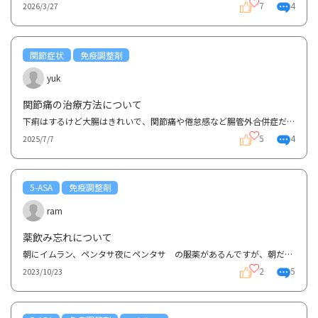
7
4
2026/3/27
関節症状
免疫調整剤
yuk
関節痛の治療方法について
下痢はするけど大腸はきれいで、関節痛や倦怠感など腸管外合併症だけが悪化している者です。内視鏡検査...
5
4
2025/7/7
5-ASA
免疫調整剤
ram
薬飲み忘れについて
朝にイムラン、ペンタサ夜にペンタサ の服薬があるんですが、朝だけ飲んで夜は忘れる朝飲み忘れて夜に...
2
5
2023/10/23