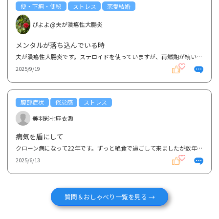
便・下痢・便秘
ストレス
恋愛結婚
ぴよよ@夫が潰瘍性大腸炎
メンタルが落ち込んでいる時
夫が潰瘍性大腸炎です。ステロイドを使っていますが、再燃期が続いてしまっています。 腹痛もあり、ト...
2025/9/19
腹部症状
倦怠感
ストレス
美羽彩七麻衣瀬
病気を盾にして
クローン病になって22年です。ずっと絶食で過ごして来ましたが数年前に直腸を切除する手術をして、それ...
2025/6/13
質問＆おしゃべり一覧を見る →