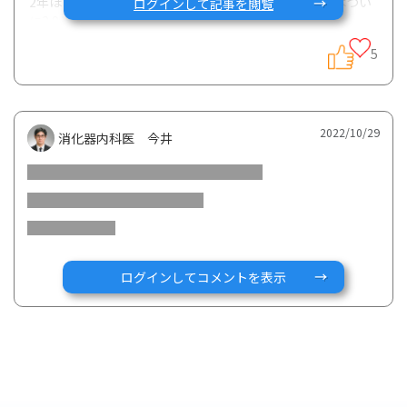
2年ほど前から採血のアルブミンの数値が3.0台で先日はつい
ログインして記事を閲覧
に2.9となりました。
倦怠感が強いように思います。
5
食事は肉はほとんど食べず、魚や卵は食べています。
なにか食事の工夫で改善するものでしょうか？
2022/10/29
消化器内科医 今井
それともそんなもんだと開き直るのが良いのでしょうか？
ログインしてコメントを表示