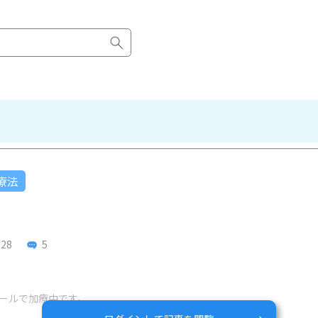
療法
-28
5
。
ールで加療中です。