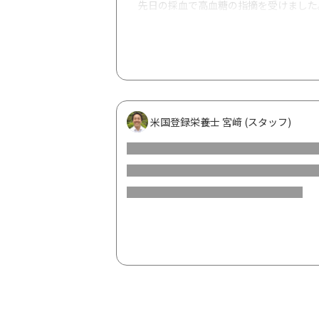
先日の採血で高血糖の指摘を受けました
増悪期で肉と野菜を控えており、
炭水化物中心の食事と口さみしさの間食
なにか注意点あれば教えてください。
米国登録栄養士 宮﨑 (スタッフ)