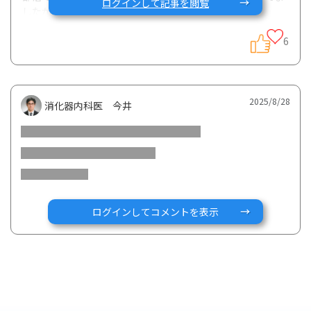
ログインして記事を閲覧
したが、かなりハードな運動部です。
クローン病とスポーツの関係について教えてください。スポ
ーツすることで悪化や逆にストレス発散で改善など、スポー
6
ツが与えるクローン病への影響について、よろしくお願いし
ます。
2025/8/28
消化器内科医 今井
ログインしてコメントを表示