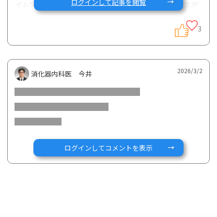
ログインして記事を閲覧
イムランの副作用に色素沈着と書いてあったのを見たことが
あったので、年齢的に出てくる年齢ではありまずか、増え方
が一気にでてきたので。
3
やはりイムランの副作用かなと思っています。そのような方
おられますか？
2026/3/2
消化器内科医 今井
ログインしてコメントを表示