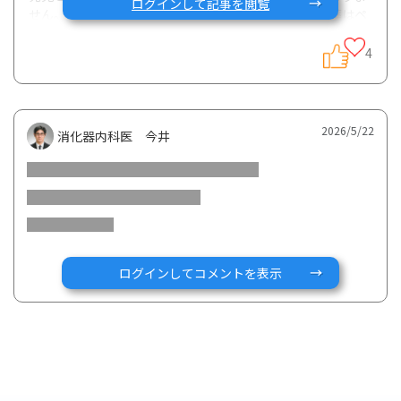
ログインして記事を閲覧
せん。下痢も腹痛もおしりの痛みも何もありません。薬はペ
ンタサとタケキャブです。5月に大腸内視鏡と小腸のカプセ
ル内視鏡しました。大腸の回盲部が少し1年前より悪化。ほ
4
かは病変見られないとのことで安心しましたが、先生からア
ザチオプリンの追加を言われました。まさか免疫抑制剤の追
加になるとは思っておらずとてもショックを受けています。
なにも症状もなく内視鏡も1箇所以外病変はないのに薬の追
2026/5/22
消化器内科医 今井
加どう思われますか。同じ方いますか？どうか教えてくださ
い
ログインしてコメントを表示