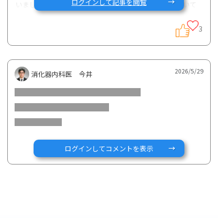
ログインして記事を閲覧
いました。寛解中は、普通便1回、腹痛なしでかなり効いて
いました。
3
ここ1週間は再燃し、粘液便2〜4回で、拭くと粘液がべっと
り付着します。目に見える血便は今のところありません。ま
た、腹痛が酷く腸が膿んでいるような感覚があります。食後
や夜中には、ギュルギュルお腹が動き、粘液便が出る状況で
2026/5/29
す。
消化器内科医 今井
症状としては、寛解時に比べると中々きついのですが、いつ
も血液検査をしてもCRPが上がらず、主治医からはそこまで
酷くないということで、中々治療が強化されません。
次の治療法としては、一般的にどのような形になるのでしょ
うか。過去には、5asa、コレチメント、プレドニン、ジセレ
カを使用しています。(骨密度が低下しているため、ステロイ
ログインしてコメントを表示
ド系は使用したくありません。主治医も知っています。)
同じ系統のjak阻害薬のリンヴォックや、生物学的製剤のスキ
リージやエンタイビオあたりがいいのかなと素人ながら思っ
てます。また、以前ジセレカを処方される際に、主治医から
はゼポジアやベルスピティも候補として挙げられていまし
た。