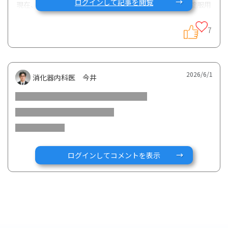
ログインして記事を閲覧
現在、潰瘍性大腸炎でリンヴォック15mgとリアルダ4錠服用
中です。ここ最近、劇的に悪いというわけではないのです
が、何となくすっきりとしない、微妙に調子が悪い状態が続
7
いており、以下の症状についてご相談させてください。
【現在の症状・状況】
排便回数： 1日1から4回ほど
2026/6/1
消化器内科医 今井
便の状態： 最初の2〜3回は普通の便ですが、最後の方の便
にだけ、血が混じっている（血便である）ように見えます。
【質問・相談したいこと】
1 検査について
体への負担を考えると、なるべく大腸内視鏡（カメラ）検査
ログインしてコメントを表示
は避けたいのが本音です。便の検査である「カルプロテクチ
ン検査」に興味があるのですが、現在通っている病院では採
用されていないようです。このような場合、主治医にどのよ
うに相談するのがよいでしょうか。あるいは、他の方法で炎
症の度合いを測る選択肢はありますか。
2 セルフケアについて