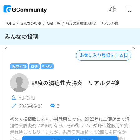
HOME
みんなの投稿
投稿一覧
軽度の潰瘍性大腸炎 リアルダ4錠
みんなの投稿
お気に入り登録をする
治療方針
再燃
5-ASA
軽度の潰瘍性大腸炎 リアルダ4錠
YU-CHU
2
2026-06-02
初めて投稿致します、44歳男性です。2022年に血便が出て潰
瘍性大腸炎疑いの診断有り、その後リアルダ1日2錠服用で寛
解維持しておりましたが、先月便潜血検査で2回とも陽性が
出た為、本日大腸内視鏡検査受診、診断の結果、結腸付近に