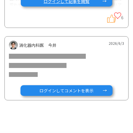
ログインして記事を閲覧
荒れを確認、潰瘍性大腸炎再燃の初期症状との事で従来リア
ルダ1日2錠服用から1日4錠服用で変更となりました。4錠へ
変更した事により再び寛解維持出来るケースが高いのでしょ
6
うか？その他、症状としては一切無く日々過ごしておりま
す。しかしながら当該診断によるメンタル不調の為、相談さ
せて頂いております。
2026/6/3
消化器内科医 今井
ログインしてコメントを表示