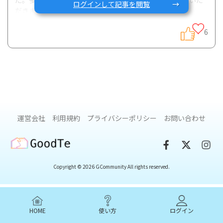
ログインして記事を閲覧
だきます。
6
ーー活動期/寛解期別の脂質との付き合い方の違い
クローン病や潰瘍性大腸炎の食事に関しては、活動期には制
限が推奨されることが多いですが、症状が安定している寛解
期には、脂質などの制限を続けるように進めることは減って
おり、野菜や脂質も含めて栄養バランスの良い食事が薦めら
運営会社
利用規約
プライバシーポリシー
お問い合わせ
れることが多いです。(クローン病で狭窄がある場合について
は寛解期も繊維質のものの制限が推奨されることが一般的で
GoodTe
す。)
Copyright © 2026 GCommunity All rights reserved.
炎症がある活動期（再燃期）は消化管の負担を軽減するため
に低脂質、低残渣・食物繊維の食事が推奨されることが多い
です。
HOME
使い方
ログイン