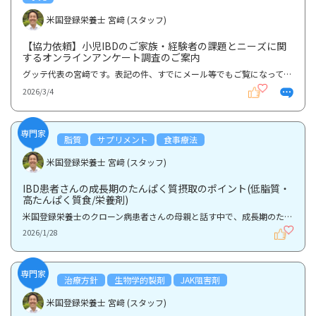
米国登録栄養士 宮﨑 (スタッフ)
【協力依頼】小児IBDのご家族・経験者の課題とニーズに関
するオンラインアンケート調査のご案内
グッテ代表の宮﨑です。表記の件、すでにメール等でもご覧になっている方もいるかもしれませんが、現在...
2026/3/4
専門家
脂質
サプリメント
食事療法
米国登録栄養士 宮﨑 (スタッフ)
IBD患者さんの成長期のたんぱく質摂取のポイント(低脂質・
高たんぱく質食/栄養剤)
米国登録栄養士のクローン病患者さんの母親と話す中で、成長期のたんぱく質摂取について質問がありまし...
2026/1/28
専門家
治療方針
生物学的製剤
JAK阻害剤
米国登録栄養士 宮﨑 (スタッフ)