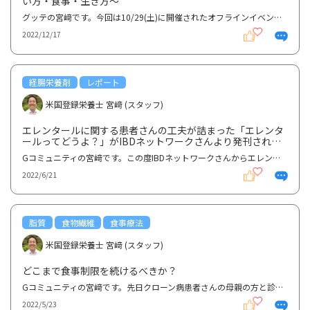
い方・食事・生き方〜
グッテの宮﨑です。今回は10/29(土)に開催されたオフラインイベント「お腹の痛みと共に生きる〜病気との...
2022/12/17
経腸栄養剤
レポート
米国登録栄養士 宮﨑 (スタッフ)
エレンタールに関する患者さんの工夫が詰まった「エレンタ
ールってどうよ？」がIBDネットワークさんより発刊されま
した！
Gコミュニティの宮﨑です。この度IBDネットワークさんからエレンタールに関する患者さんの工夫が詰まっ...
2022/6/21
脂質
食物繊維
食事療法
米国登録栄養士 宮﨑 (スタッフ)
どこまで食事制限を続けるべきか？
Gコミュニティの宮﨑です。先日クローン病患者さんの母親の方と診断後の食事についてお話しする機会があ...
2022/5/23