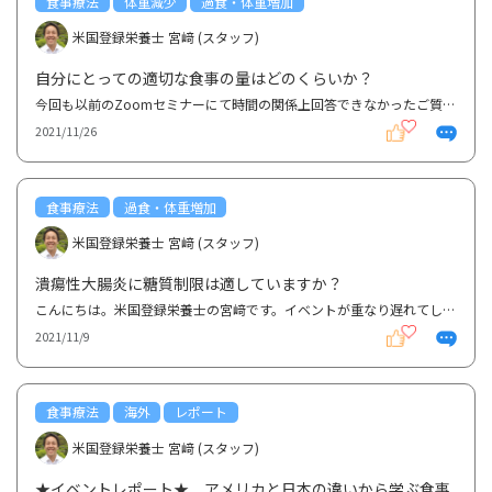
食事療法
体重減少
過食・体重増加
米国登録栄養士 宮﨑 (スタッフ)
自分にとっての適切な食事の量はどのくらいか？
今回も以前のZoomセミナーにて時間の関係上回答できなかったご質問に回答していきます。 1つ目の質問は...
2021/11/26
食事療法
過食・体重増加
米国登録栄養士 宮﨑 (スタッフ)
潰瘍性大腸炎に糖質制限は適していますか？
こんにちは。米国登録栄養士の宮﨑です。イベントが重なり遅れてしまいましたが、8月末に開催されたイベ...
2021/11/9
食事療法
海外
レポート
米国登録栄養士 宮﨑 (スタッフ)
★イベントレポート★ アメリカと日本の違いから学ぶ食事