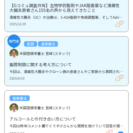
【Gコミュ調査共有】生物学的製剤やJAK阻害薬など潰瘍性
大腸炎患者さん155名の声から見えてきたこと
潰瘍性大腸炎（UC）の治療は、5-ASA製剤や免疫調整薬、そしてAdvanced Therapy（AT：生物学的製剤やJAK...
2025/12/19
専門家
脂質
食事療法
米国登録栄養士 宮﨑 (スタッフ)
脂質制限に関する考え方について
今回は、潰瘍性大腸炎やクローン病の患者さんやご家族から質問されることの多い「脂質制限」についてで...
2025/6/10
食事療法
米国登録栄養士 宮﨑 (スタッフ)
アルコールとの付き合い方について
今回は昨年コメント欄でぐうすけさんから質問を受けていて回答が漏れていましたアルコールに関する質問...