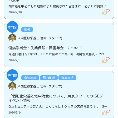
熊本県を中心とした地震により被災された皆さまに、心よりお見舞い申し上げます。揺れの強かった地域に...
2026/7/30
専門家
就労
米国登録栄養士 宮﨑 (スタッフ)
傷病手当金・失業保険・障害年金 について
今週日曜日7/12には、IBDとお金のこと第3回「潰瘍性大腸炎・クローン病患者さんが押さえておくべき「傷...
2026/7/6
専門家
食物繊維
腸内細菌
食事療法
米国登録栄養士 宮﨑 (スタッフ)
「個別化栄養と地中海食について」東京タワーでのIBDデー
イベント情報
Gコミュニティの皆さん、こんにちは！グッテの宮﨑拓郎です 。 5月19日の「ワールドIBDデー」に向け...
2026/5/14