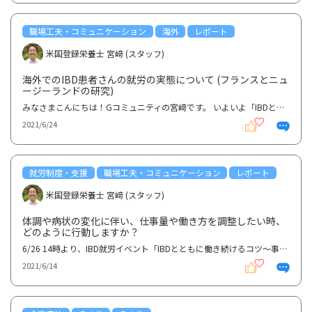
職場工夫・コミュニケーション
海外
レポート
米国登録栄養士 宮﨑 (スタッフ)
海外でのIBD患者さんの就労の実態について (フランスとニュ
ージーランドの研究)
みなさまこんにちは！Gコミュニティの宮﨑です。 いよいよ「IBDとともに働き続けるコツ〜事務局編〜」が...
2021/6/24
就労制度・支援
職場工夫・コミュニケーション
レポート
米国登録栄養士 宮﨑 (スタッフ)
体調や病状の変化に伴い、仕事量や働き方を調整したい時、
どのように行動しますか？
6/26 14時より、IBD就労イベント「IBDとともに働き続けるコツ〜事務職編〜」が開催されます！詳細：http...
2021/6/14