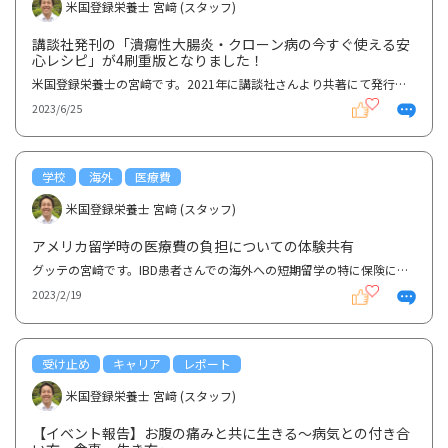
米国登録栄養士 宮﨑 (スタッフ)
講談社発刊の「潰瘍性大腸炎・クローン病の今すぐ使える安
心レシピ」が4刷重版となりました！
米国登録栄養士の宮﨑です。2021年に講談社さんより共著にて発行させていただいた『潰瘍性大腸炎・クロ...
2023/6/25
学校
海外
医療費
米国登録栄養士 宮﨑 (スタッフ)
アメリカ留学時の医療費の負担についての体験共有
グッテの宮﨑です。IBD患者さんでの海外への短期留学の特に保険に関する個別のお問い合わせ等をいただく...
2023/2/19
受け止め
キャリア
レポート
米国登録栄養士 宮﨑 (スタッフ)
【イベント報告】お腹の痛みと共に生きる〜病気との付き合