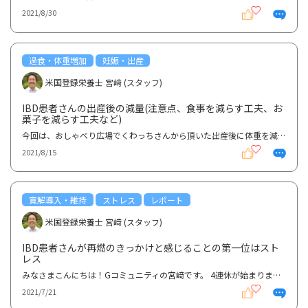
2021/8/30
過食・体重増加
妊娠・出産
米国登録栄養士 宮﨑 (スタッフ)
IBD患者さんの出産後の減量(注意点、食事を減らす工夫、お
菓子を減らす工夫など)
今回は、おしゃべり広場でくわっちさんから頂いた出産後に体重を減らすダイエットに関するご質問にお答...
2021/8/15
寛解導入・維持
ストレス
レポート
米国登録栄養士 宮﨑 (スタッフ)
IBD患者さんが再燃のきっかけと感じることの第一位はスト
レス
みなさまこんにちは！Gコミュニティの宮﨑です。 4連休が始まりましたがいかがお過ごしでしょうか？また...
2021/7/21