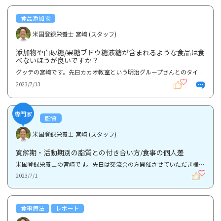
食品添加物
米国登録栄養士 宮﨑 (スタッフ)
添加物や白砂糖/果糖ブドウ糖液糖が含まれるような食品は食
べないほうが良いですか？
グッテの宮﨑です。先日カカオ教室という明治グループさんとのタイアップイベントを行いました。その中...
2023/7/13
専門家
脂質
米国登録栄養士 宮﨑 (スタッフ)
寛解期・活動期別の脂質との付き合い方/食事の個人差
米国登録栄養士の宮﨑です。先日は交流会の方開催させていただき様々な方にご参加いただきありがとうご...
2023/7/1
食事療法
レポート