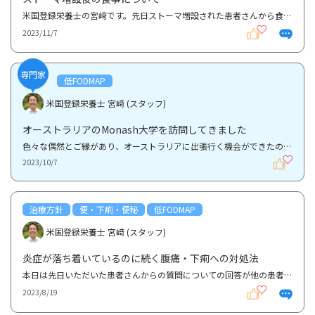
米国登録栄養士の宮﨑です。先日ストーマ増設された患者さんから食事に関する相談がありました。情報が...
2023/11/7
専門家
低FODMAP
米国登録栄養士 宮﨑 (スタッフ)
オーストラリアのMonash大学を訪問してきました
色々な偶然とご縁があり、オーストラリアに出張行く機会ができたので、低FODMAPの研究や分析を行うオー...
2023/10/7
治療方針
便・下痢・便秘
低FODMAP
米国登録栄養士 宮﨑 (スタッフ)
炎症が落ち着いているのに続く腹痛・下痢への対処法
本日は先日いただいた患者さんからの質問についての回答が他の患者さんにも参考になるかと思いましたの...
2023/8/19