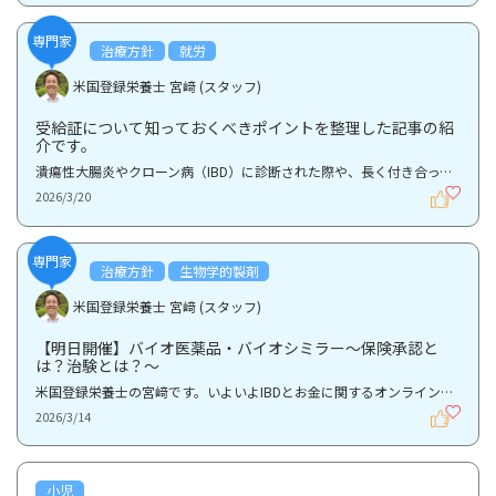
専門家
治療方針
就労
米国登録栄養士 宮﨑 (スタッフ)
受給証について知っておくべきポイントを整理した記事の紹
介です。
潰瘍性大腸炎やクローン病（IBD）に診断された際や、長く付き合っていく中で、医療費については不安にな...
2026/3/20
専門家
治療方針
生物学的製剤
米国登録栄養士 宮﨑 (スタッフ)
【明日開催】バイオ医薬品・バイオシミラー〜保険承認と
は？治験とは？〜
米国登録栄養士の宮﨑です。いよいよIBDとお金に関するオンラインセミナー第2回「バイオ医薬品・バイオ...
2026/3/14
小児