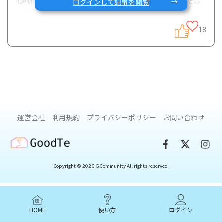
4連休が始まりましたがいかがお過ごしでしょうか？またお
ログインして記事を閲覧
仕事続いている方はお疲れ様ですm(_ _)m
18
さて、ご存知のように8/8 (日)には大阪IBDさんとの共催イベ
ント「IBDストレス解消交流会&リラクゼーションヨガ」が開
催されます。ぜひお気軽にご参加くださいね！
詳細はこち
ら
そこで今回は、プレスリリースの中でも引用されていただい
運営会社
利用規約
プライバシーポリシー
お問い合わせ
た大阪IBDさんが実施されたIBD患者さんへのアンケート結果
などを用いてIBDとストレスの関係を紹介できればと思いま
GoodTe
す。
Copyright © 2026 GCommunity All rights reserved.
この調査は大阪IBDさんが、インフュージョンクリニックさ
ん、Med-Link Cousultingさん、BIGREEN Inc,さんのご協力
のもと実施し、243名のIBD患者さんから回答を得たとのこと
です。
調査のフルバージョンはこちら
。ではいくつかの結果
HOME
使い方
ログイン
をピックアップして紹介いたします。