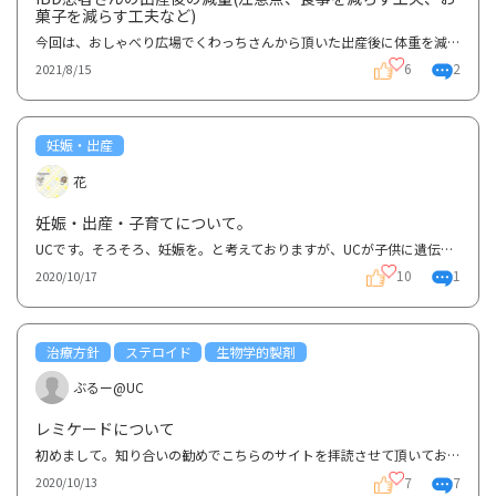
菓子を減らす工夫など)
今回は、おしゃべり広場でくわっちさんから頂いた出産後に体重を減らすダイエットに関するご質問にお答...
6
2
2021/8/15
妊娠・出産
花
妊娠・出産・子育てについて。
UCです。そろそろ、妊娠を。と考えておりますが、UCが子供に遺伝したりするのでしょうか？？現在、寛解...
10
1
2020/10/17
治療方針
ステロイド
生物学的製剤
ぶるー@UC
レミケードについて
初めまして。知り合いの勧めでこちらのサイトを拝読させて頂いております。22歳成人女性、19歳の頃から...
7
7
2020/10/13