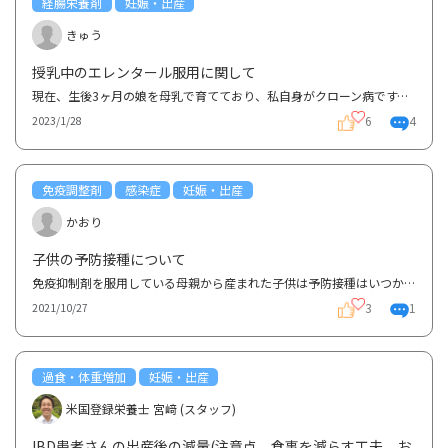
経腸栄養剤
妊娠・出産
きゅう
授乳中のエレンタール服用に関して
現在、生後3ヶ月の娘を母乳で育てており、私自身がクローン病です。妊娠中は何とか再燃せずに乗り切れた...
6
4
2023/1/28
免疫調整剤
感染症
妊娠・出産
かおり
子供の予防接種について
免疫抑制剤を服用している母親から産まれた子供は予防接種はいつから接種可能ですか？産まれて3ヶ月を過...
3
1
2021/10/27
過食・体重増加
妊娠・出産
米国登録栄養士 宮﨑 (スタッフ)
IBD患者さんの出産後の減量(注意点、食事を減らす工夫、お