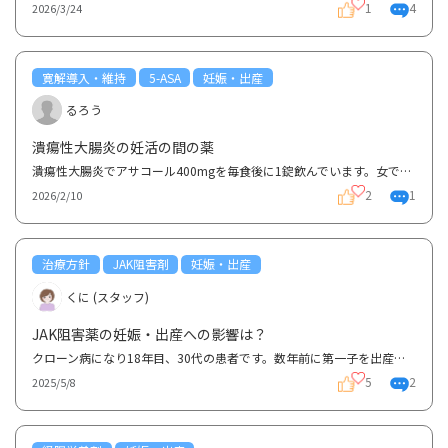
1
4
2026/3/24
寛解導入・維持
5-ASA
妊娠・出産
るろう
潰瘍性大腸炎の妊活の間の薬
潰瘍性大腸炎でアサコール400mgを毎食後に1錠飲んでいます。女です。 妊活を考えているのですが、妊活...
2
1
2026/2/10
治療方針
JAK阻害剤
妊娠・出産
くに (スタッフ)
JAK阻害薬の妊娠・出産への影響は？
クローン病になり18年目、30代の患者です。数年前に第一子を出産しました。 現時点で保険適応の生物学...
5
2
2025/5/8