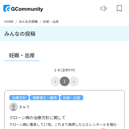
HOME
みんなの投稿
妊娠・出産
みんなの投稿
妊娠・出産
1-9
(全
9
件中)
‹
›
1
治療方針
寛解導入・維持
妊娠・出産
きゅう
クローン病の治療方針に関して
クローン病に罹患して17年。これまで再燃したらエレンタールを強化、もしくは自然療法などを試しながら...