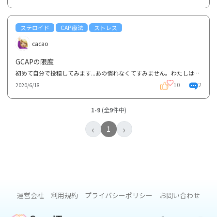
ステロイド
CAP療法
ストレス
cacao
GCAPの限度
初めて自分で投稿してみます...あの慣れなくてすみません。わたしは潰瘍性大腸炎が2年間ずっと活動期の...
10
2
2020/6/18
1-9
(全
9
件中)
‹
›
1
運営会社
利用規約
プライバシーポリシー
お問い合わせ