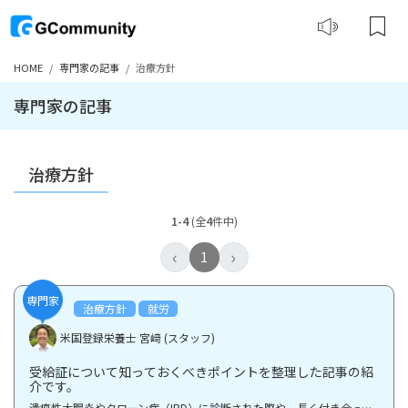
HOME
専門家の記事
治療方針
専門家の記事
治療方針
1-4
(全
4
件中)
‹
›
1
専門家
治療方針
就労
米国登録栄養士 宮﨑 (スタッフ)
受給証について知っておくべきポイントを整理した記事の紹
介です。
潰瘍性大腸炎やクローン病（IBD）に診断された際や、長く付き合っていく中で、医療費については不安にな...