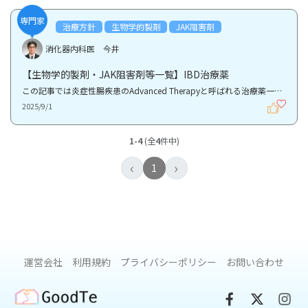
専門家
治療方針
生物学的製剤
JAK阻害剤
消化器内科医 今井
【生物学的製剤・JAK阻害剤等一覧】IBD治療薬
この記事では炎症性腸疾患のAdvanced Therapyと呼ばれる治療薬一覧を紹介します。 Advanced Therapyと...
2025/9/1
1-4
(全
4
件中)
‹
›
1
運営会社
利用規約
プライバシーポリシー
お問い合わせ
GoodTe