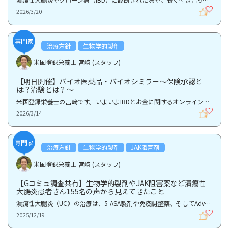
2026/3/20
専門家
治療方針
生物学的製剤
米国登録栄養士 宮﨑 (スタッフ)
【明日開催】バイオ医薬品・バイオシミラー〜保険承認と
は？治験とは？〜
米国登録栄養士の宮﨑です。いよいよIBDとお金に関するオンラインセミナー第2回「バイオ医薬品・バイオ...
2026/3/14
専門家
治療方針
生物学的製剤
JAK阻害剤
米国登録栄養士 宮﨑 (スタッフ)
【Gコミュ調査共有】生物学的製剤やJAK阻害薬など潰瘍性
大腸炎患者さん155名の声から見えてきたこと
潰瘍性大腸炎（UC）の治療は、5-ASA製剤や免疫調整薬、そしてAdvanced Therapy（AT：生物学的製剤やJAK...
2025/12/19