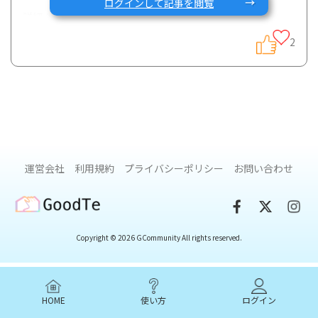
ログインして記事を閲覧
詳細：https://gcareglobal.com/event-2/
登録フォーム：
2
https://docs.google.com/forms/u/1/d/1rAbdtfxnidcETo8E
i9NvlvE2Dh0NDEKl6BBA_Jt2LGM/edit?usp=drive_web
そして開催までの間、就労に関する情報を積極的に発信して
いきたいと思いますー。今回は昨年2月に行われたRDD適職
2021というイベントの中で実施させていただいたアンケート
の抜粋です。
運営会社
利用規約
プライバシーポリシー
お問い合わせ
GoodTe
<質問>
Copyright © 2026 GCommunity All rights reserved.
仕事を少しセーブしたいと考えた時に取る具体的な行動を教
えてください。会社（職場、取引先）に何から相談します
か？また相談の結果や、行動の結果で気づいたことをシェア
してください。
HOME
使い方
ログイン