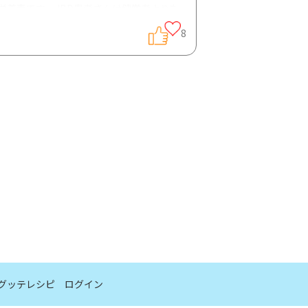
養素です 。
IBD
患者さんは健常者よりも
8
め、活動期には
1.0
〜
1.5g / kg
（体重）
/
日
グッテレシピ
ログイン