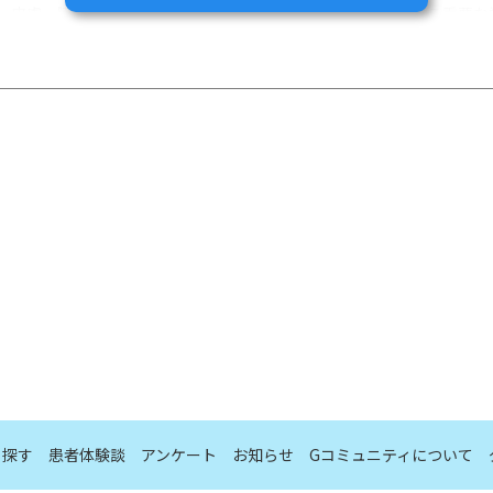
、皮膚、臓器のほか、成長に不可欠なホルモンや酵素を構成する重要な栄
補給が求められます 。
に基づいて算出されます 。
力の低下、腸管からのたんぱく質漏出、アミノ酸代謝の亢進が起こるた
下となります。
ら探す
患者体験談
アンケート
お知らせ
Gコミュニティについて