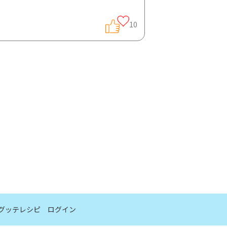
10
クでは、地中海食を中心とした食事カウンセ
が行われています。
グッテレシピ
ログイン