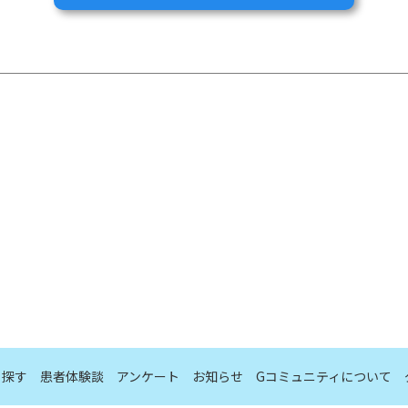
豆製品は注目を集めていました。
ていたミシガン大学病院の循環器系疾患患者さんに対する外来クリニッ
、豆類・大豆製品の紹介は積極的に行なっていました。
含めて、生活習慣病やがんなど様々な疾患に対しては本当に様々な研究
ら探す
患者体験談
アンケート
お知らせ
Gコミュニティについて