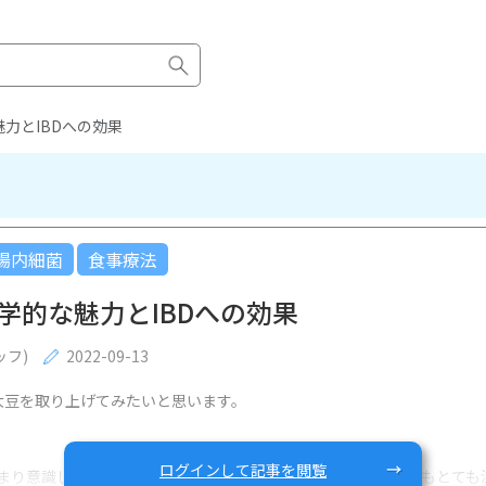
力とIBDへの効果
腸内細菌
食事療法
学的な魅力とIBDへの効果
ッフ)
2022-09-13
大豆を取り上げてみたいと思います。
ログインして記事を閲覧
まり意識しないことも多いと思いますが、豆類や大豆は海外でもとても