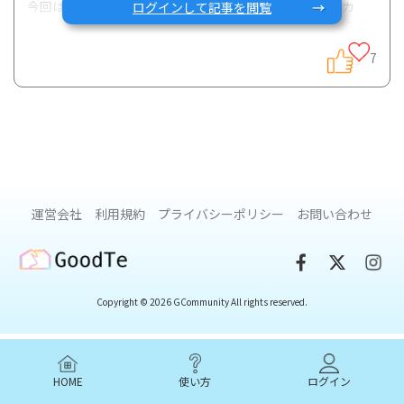
今回は、私が所属していたミシガン大学をはじめアメリカ
ログインして記事を閲覧
で、過敏性腸症候群（IBS）患者さんや、IBS症状を有する炎
症性腸疾患（IBD）患者さんに幅広く処方されている食事療
7
法, 低フォドマップ（FODMAP）食について、具体的な方法と
注意点などについてまとめさせていただきます。
低FODMAPやFODMAP食のメカニズム、IBDに対する科学的
なエビデンスなどについては以下の記事に詳細をまとめてい
ますのでご興味ある方はご確認いただければと思います。
運営会社
利用規約
プライバシーポリシー
お問い合わせ
https://gcarecommunity.com/article/1014
GoodTe
Copyright © 2026 GCommunity All rights reserved.
この記事では実践方法にフォーカスを当てて紹介します。
ーー低FODMAP食を実践する上でのポイントは？
HOME
使い方
ログイン