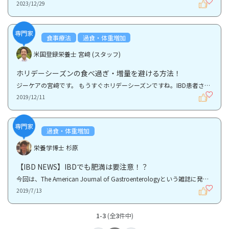
2023/12/29
専門家
食事療法
過食・体重増加
米国登録栄養士 宮﨑 (スタッフ)
ホリデーシーズンの食べ過ぎ・増量を避ける方法！
ジーケアの宮﨑です。 もうすぐホリデーシーズンですね。IBD患者さんの場合、普段減量をいかに防ぐのか...
2019/12/11
専門家
過食・体重増加
栄養学博士 杉原
【IBD NEWS】IBDでも肥満は要注意！？
今回は、The American Journal of Gastroenterologyという雑誌に発表された「肥満が炎症性腸疾患の疾患...
2019/7/13
1-3
(全
3
件中)