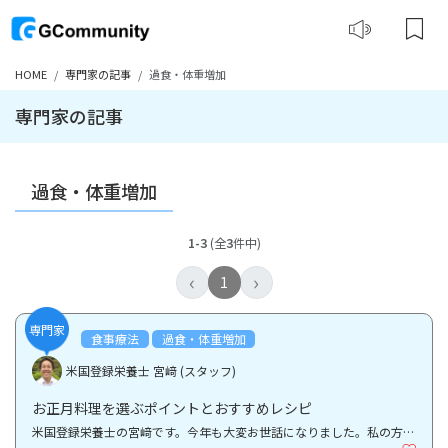
HOME
専門家の記事
過食・体重増加
専門家の記事
過食・体重増加
1-3
(全
3
件中)
‹
›
1
専門家
食事療法
過食・体重増加
米国登録栄養士 宮﨑 (スタッフ)
お正月料理を選ぶポイントとおすすめレシピ
米国登録栄養士の宮﨑です。今年も大変お世話になりました。私の方の今年度最後の投稿はグッテレシピで...