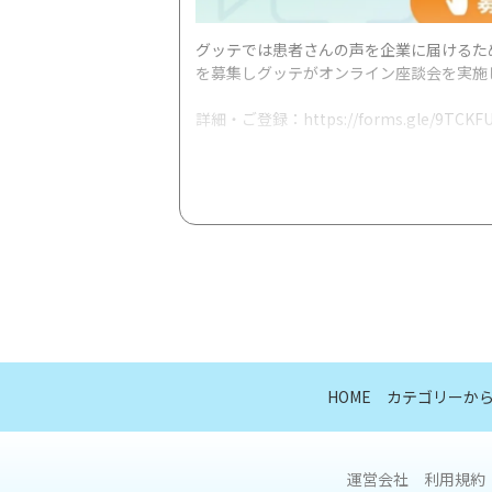
グッテでは患者さんの声を企業に届けるた
を募集しグッテがオンライン座談会を実施
詳細・ご登録：https://forms.gle/9TCKFU
対象：潰瘍性大腸炎の診断を受けたことが
形式：80分のZoomを使用したオンライン
座談会実施予定日： 7/7-7/19 *詳細後述
謝礼：8000円(税込) *事前課題、オン
質問等あればtakuro.miyazaki@good
HOME
カテゴリーか
運営会社
利用規約