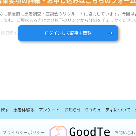
めに積極的に患者調査・座談会のリクルートに協力しています。今回は
します。 ご興味ある方はぜひ以下のリンクから詳細をチェックください
kX7D5hLczc6
ログインして記事を閲覧
あり、経口ステロイド薬治療経験のある方
患者座談会(1回の座談会に4名が参加、合計8名)
ライン座談会完了後に指定口座に振り込み致します。
te.jpまでご連絡ください。
ら探す
患者体験談
アンケート
お知らせ
Gコミュニティについて
GoodTe
プライバシーポリシー
お問い合わ