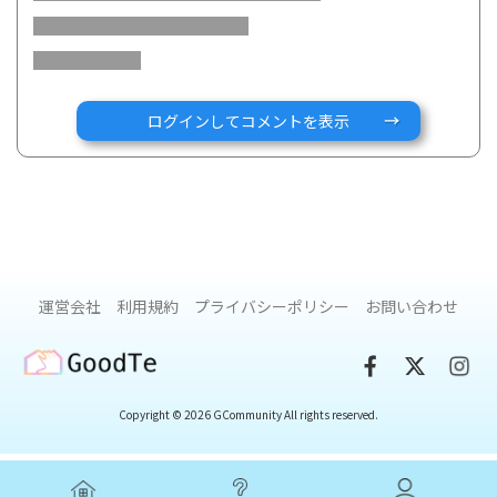
https://youtu.be/7EpfGzybUlY
第2回「 エネルギー・たんぱく質の必要量」
https://youtu.be/jHMyUWjfOXk
ログインしてコメントを表示
第3回「IBDと脂質・摂取と工夫」
【前編】
https://youtu.be/FF9ehwhxcAk
【後編】
https://youtu.be/-AC84bgnbp8
第4回「IBDと微量栄養素（ビタミン・ミネラル）」
【前編】
https://youtu.be/n4G0kP_lDq4
運営会社
利用規約
プライバシーポリシー
お問い合わせ
【後編】
https://youtu.be/_v0HvjJmm8k
GoodTe
IBDと腸内環境、便通コントロール」
Copyright © 2026 GCommunity All rights reserved.
第5回「
https://youtu.be/2y2JEDDAG2I?
si=dUq5GtkqI5fXYd2G