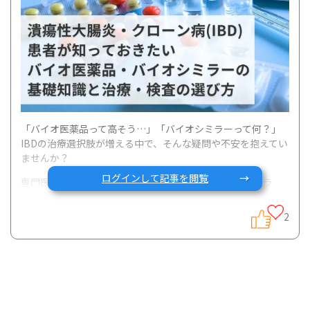
「バイオ医薬品って高そう…」「バイオシミラーって何？」
IBDの治療選択肢が増える中で、そんな疑問や不安を抱えてい
ませんか？
ログインして記事を閲覧
専門医の竹内建先生が、最新の治療動向と「バイオシミラ
ー」の基礎知識をわかりやすく解説した最新コラムをご紹介
します！
2
今回の記事は2026年3月15日に開催された、「『IBDとお金』
シリーズ第2回 潰瘍性大腸炎・クローン病(IBD)のバイオ医薬
品・バイオシミラー〜保険承認とは？治験とは？〜」の内容
をもとにしています。