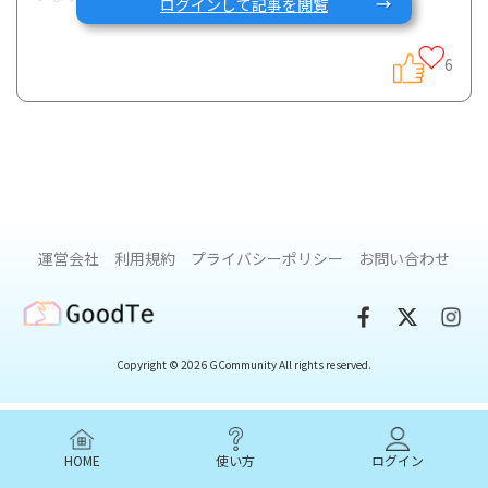
ログインして記事を閲覧
6
RDD適職2021での発表スライドの詳細はこちら：
https://gcarecommunity.com/article/573
今回は「会社へ病気を相談したい時、誰と相談しますか？」
について、まとめスライドとともにいただいた35名全ての回
答を紹介します。
運営会社
利用規約
プライバシーポリシー
お問い合わせ
職場でのリアルな状況やその対処法などなど、いま現在会社
GoodTe
での病気に関するコミュニケーションで悩んでいる方の参考
になれば幸いです。
Copyright © 2026 GCommunity All rights reserved.
<質問>
HOME
使い方
ログイン