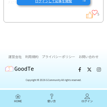
ログインして記事を閲覧
人にも参考になる内容だと思います。
また、使ったことのある人は何か感想やアドバイスなどあれ
5
ばレクタブルの部屋
https://gcarecommunity.com/room?topic_id=52
にお気軽にコメントお願いします
🙇‍♀️
※発言順に、発言者ごとに色を変えています。
運営会社
利用規約
プライバシーポリシー
お問い合わせ
GoodTe
レクタブルの噴霧の勢いを弱める方法ありませんか
Copyright © 2026 GCommunity All rights reserved.
弱めることはできないと思いますが、慣れてくると思いま
す！私は最初はつらかったですが、途中から慣れて来まし
た。
HOME
使い方
ログイン