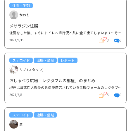
注腸・坐剤
かおり
メサラジン注腸
注腸をした後、すぐにトイレへ直行便と共に全て出てしまいます…そういう時はもう一度注腸をした方がいい...
3
3
2021/9/15
ステロイド
注腸・坐剤
レポート
リノ (スタッフ)
おしゃべり広場「レクタブルの部屋」のまとめ
現在は潰瘍性大腸炎のみ保険適応されている注腸フォームのレクタブルについてです。レクタブルを使われ...
5
0
2021/6/8
ステロイド
注腸・坐剤
蒼