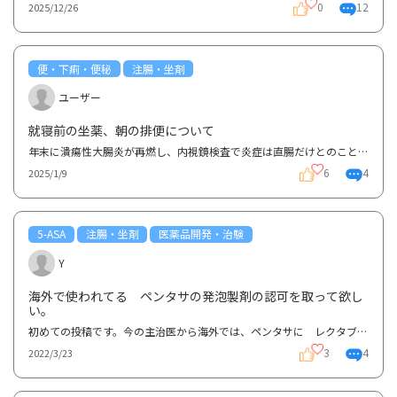
0
12
2025/12/26
便・下痢・便秘
注腸・坐剤
ユーザー
就寝前の坐薬、朝の排便について
年末に潰瘍性大腸炎が再燃し、内視鏡検査で炎症は直腸だけとのことで、内服のほかにペンタサとリンデロ...
6
4
2025/1/9
5-ASA
注腸・坐剤
医薬品開発・治験
Y
海外で使われてる ペンタサの発泡製剤の認可を取って欲し
い。
初めての投稿です。今の主治医から海外では、ペンタサに レクタブルの様な発泡剤が有る。厚労省は使っ...
3
4
2022/3/23