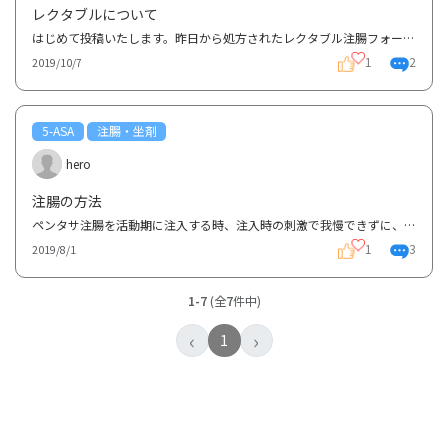
レクタブルについて
はじめて投稿いたします。昨日から処方されたレクタブル注腸フォームを使用しはじめたのですが、説明書...
1
2
2019/10/7
5-ASA
注腸・坐剤
hero
注腸の方法
ペンタサ注腸を活動期に注入する時、注入時の刺激で我慢できずに、即、出てしまいます。寛解時は比較的...
1
3
2019/8/1
1-7
(全
7
件中)
‹
›
1