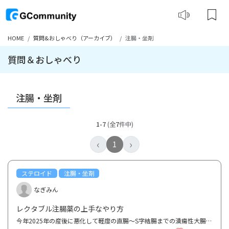
HOME
質問&おしゃべり（アーカイブ）
注腸・坐剤
質問＆おしゃべり
注腸・坐剤
1-7
(全
7
件中)
‹
›
1
ステロイド
注腸・坐剤
なぎみん
レクタブル注腸薬の上手なやり方
今年2025年の産後に悪化して軽度の直腸〜S字結腸までの潰瘍性大腸炎だと診断されました。 まだ診断され...