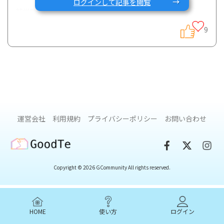
ログインして記事を閲覧
就労関連コンテンツの充実化を図っています！
9
そこで、Gコミュニティ新企画「みんなのくらしとお仕事図
鑑」をスタートさせました！
「みんなのくらしとお仕事図鑑」とは、
IBDを抱えて生きる皆さんが日々のくらしをどのように過ご
運営会社
利用規約
プライバシーポリシー
お問い合わせ
しているかを、図鑑的に紹介するものです。
たとえば、お仕事をされている方の場合は、
GoodTe
この仕事をIBDと両立するとこのような生活になる、と具体
的にイメージできることを目指しています。
Copyright © 2026 GCommunity All rights reserved.
それによって、IBDの皆さんの仕事と治療、生活の工夫が可
視化されたり、
色々な職業を知ることで就職活動における手助けになればと
HOME
使い方
ログイン
思っています。