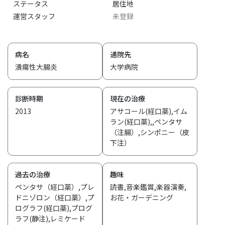
ステータス
居住地
運営スタッフ
未登録
病名
通院先
潰瘍性大腸炎
大学病院
診断時期
現在の治療
2013
アサコール(経口薬),イム
ラン(経口薬),,ペンタサ
（注腸）,シンポニー（皮
下注）
過去の治療
趣味
ペンタサ（経口薬）,プレ
読書,音楽鑑賞,楽器演奏,
ドニゾロン（経口薬）,プ
お花・ガーデニング
ログラフ(経口薬),プログ
ラフ(静注),レミケード