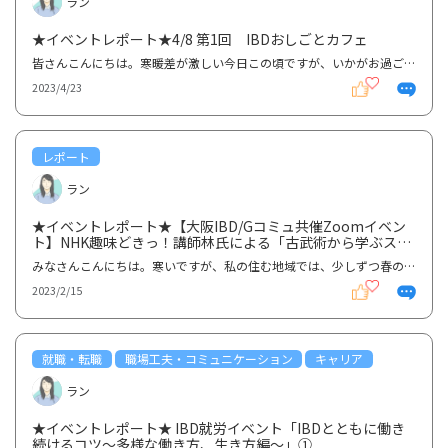
ラン
★イベントレポート★4/8 第1回 IBDおしごとカフェ
皆さんこんにちは。寒暖差が激しい今日この頃ですが、いかがお過ごしですか～？？さて、グッテではIBD患...
2023/4/23
レポート
ラン
★イベントレポート★【大阪IBD/Gコミュ共催Zoomイベン
ト】NHK趣味どきっ！講師林氏による「古武術から学ぶスト
レスへの対処と体力アップ」
みなさんこんにちは。寒いですが、私の住む地域では、少しずつ春の花が咲くようになってきました。もう...
2023/2/15
就職・転職
職場工夫・コミュニケーション
キャリア
ラン
★イベントレポート★ IBD就労イベント「IBDとともに働き
続けるコツ〜多様な働き方、生き方編〜」①