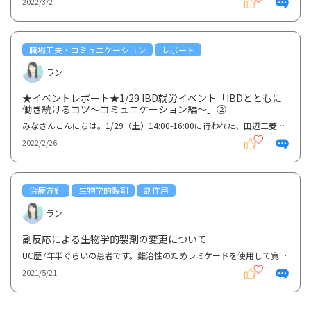
2022/3/2
職場工夫・コミュニケーション
レポート
ラン
★イベントレポート★1/29 IBD就労イベント「IBDとともに
働き続けるコツ〜コミュニケーション編〜」②
みなさんこんにちは。1/29（土）14:00-16:00に行われた、田辺三菱製薬株式会社・株式会社ジーケア共催の...
2022/2/26
治療方針
生物学的製剤
副作用
ラン
副反応による生物学的製剤の変更について
UC歴7年半ぐらいの患者です。難治性のためレミケードを使用して寛解導入し、寛解維持のために6年程使用...
2021/5/21