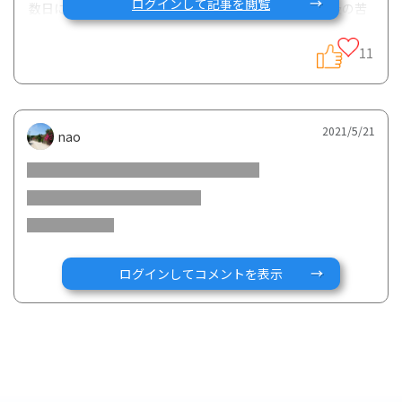
ログインして記事を閲覧
数日にかけて、関節や筋肉の痛み、微熱、倦怠感、呼吸の苦
しさ等の副反応が出るようになってきてしまいました。効果
は減退していないので、お腹の調子は良い状態です。
11
アレルギー止めの点滴や経口薬も事前に使用してからレミケ
ードを受けていますが、それでも副反応が出ます。そのた
め、生物学的製剤を変更するかどうか検討しています。主治
2021/5/21
医からは、変更するなら中和抗体のできにくいシンポニーを
nao
勧められています。
主治医は、副反応が辛いなら薬剤の変更をしていいと言って
くれていて、私も前向きに検討はしている一方で、最終的な
変更の決心がつきません。
レミケードを始めるまで、寛解導入ができずに体調が悪い時
期が長かったので、万が一シンポニーが合わなかった場合に
ログインしてコメントを表示
また再燃してしまうのがとても怖いのだと思います。また、
変更した場合、最初は通院頻度が増えるため、新型コロナの
流行もあり、あまり病院に頻繁に行きたくないなぁと思って
しまいます。
どのぐらい副反応が出たらQOLの観点から変えるべきなの
か、もう少し我慢してもいいのかわからずに困っています。