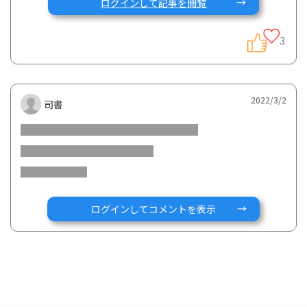
ログインして記事を閲覧
RDDは、より良い診断や治療による希少・難治性疾患の患者
3
さんの生活の質の向上を目指して、スウェーデンで2008年か
ら始まった活動です。
2022/3/2
司書
日本でもRDDの趣旨に賛同し、2010年から毎年2月最終日に
希少・難治性疾患の認知度向上のきっかけとなるイベントを
各地で開催しています。
ログインしてコメントを表示
就労支援ネットワークONEと株式会社ジーケアが主催する
「RDD就労crossing」(https://25nsv.hp.peraichi.com/)の
イベントは、難病患者・希少疾患患者・長期慢性疾患患者、
障害がある人の治療と仕事の両立、暮らしと仕事、働き生き
甲斐を共に考え、共に創ることを目指しており、2/19と2/26
に開催されました。