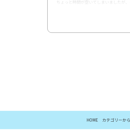
ちょっと時間が空いてしまいましたが、グ
今回のテーマは、「知っておきたい！魚
魚油が体にいいとは聞きますし、
私たちIBDの頼りになるたんぱく質源
今回の特集では、みなさんがよく召し上
興味のある方は参考にしていただけると
内容
HOME
カテゴリーか