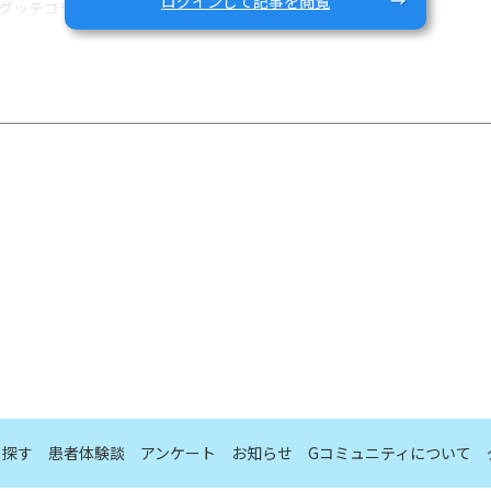
ログインして記事を閲覧
ッテコラムのご紹介をします＼(^o^)／
介類」です。
のひとつといえば、魚介類ではないでしょうか？
がっている魚介類について詳しく解説しています。
嬉しいです。
ら探す
患者体験談
アンケート
お知らせ
Gコミュニティについて