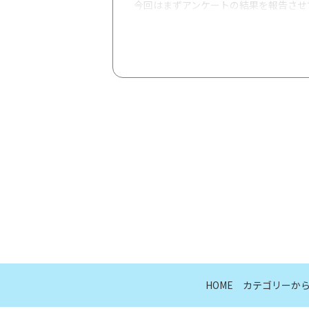
今回はまずアンケートの結果を報告させ
アンケート結果を見て他の患者さんに聞き
<質問項目>
増悪期：1日に何回くらいトイレに
増悪期：1日に合計何分/時間くら
寛解期：1日に何回くらいトイレに
寛解期：1日に合計何分/時間くら
便やトイレ、トイレ周り（ティッシ
災害時のトイレについて、備えてい
HOME
カテゴリーか