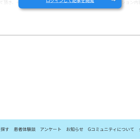
ログインして記事を閲覧
て頂き、その後別の投稿でトイレ研究所勉強会でのディスカッション内
たいことなどが出てきたときは、ぜひコミュニティ内で気軽に他の患者さん
行きますか？
いトイレにいますか？
行きますか？
いトイレにいますか？
ュ、おむつなど）の不安・悩み・改善点などを教えて頂けますか？
ること、不安、悩みなどを教えて頂けますか？
ら探す
患者体験談
アンケート
お知らせ
Gコミュニティについて