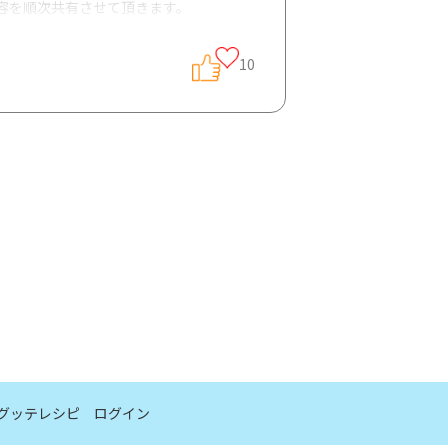
容を順次共有させて頂きます。
10
に質問をお願い致します m(_ _)m
グッテレシピ
ログイン