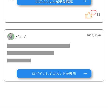
ログインして記事を閲覧
11
市議会議員さんや国立大学の名誉教授、製薬企業に当事者の
患者の方など、本当に様々な方にご参加いただき、あっとい
う間の2時間でした。
2019/11/6
バンブー
まず冒頭に、私の方から40分程度で、炎症性腸疾患という病
気やその治療について紹介させていただき、その後1時間20
分くらいで様々な意見交換を行いました。
プレゼンテーションの中で、Gコミュニティ内の48名の患者
ログインしてコメントを表示
さんにご協力いただいたアンケートの結果をシェアさせてい
ただきました。IBD患者さんの便回数、トイレの滞在時間な
どに皆様驚かれるとともに、トイレに関する悩みやコメント
にも大きな反響がありました。（アンケート結果まとめはこ
ちらの記事をご参照ください：
https://gcarecommunity.com/article/228
）。