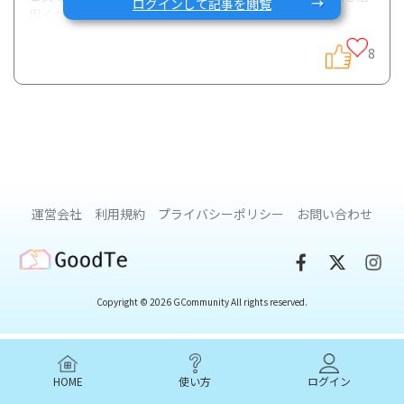
ログインして記事を閲覧
用ください。
8
さて、今日は、リノさんが実施された1日の食事の回数(おや
つ含む)に関するアンケートです。
「普段、1日何食食べていますか？(おやつのような間食も入
れて)」(総回答数:27)
運営会社
利用規約
プライバシーポリシー
お問い合わせ
GoodTe
Copyright © 2026 GCommunity All rights reserved.
HOME
使い方
ログイン