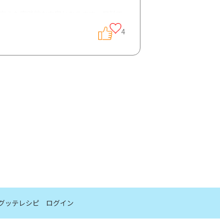
も交えた実践的な内容となります。無料で
4
7名の患者さんがご参加いただきました。
とで、今回は病気を抱えながらどのよう
グッテレシピ
ログイン