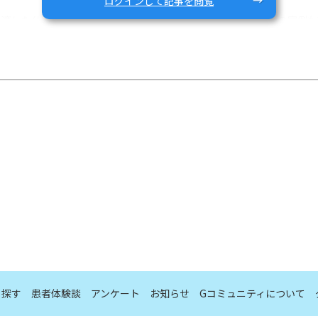
ログインして記事を閲覧
に適した仕事とは？」は今週土曜日16時開催です。IBD患者さんの実例
報・登録は
こちら
)。
は現時点で18名の方にご登録いただき、第1回目のワークショップには
ざいます！では、当日の講演の内容を紹介したいと思いますー。
？
をキャリアと捉えそれをデザイン(構想・設計・再設計)することとのこ
テーマにワークショップが行われました。
ら探す
患者体験談
アンケート
お知らせ
Gコミュニティについて