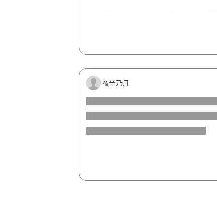
救急車のお世話になった回数は？ (総回答
夜半乃月