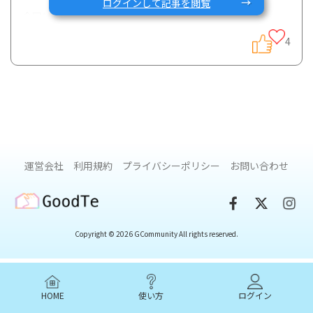
ログインして記事を閲覧
今回は、昨年10月に潰瘍性大腸炎を発症したばかりの
Ito202010さん（男性20代）から就労に関する相談があり、
4
先輩患者であるabqさん（クローン病・40代女性）、Penta
さん(潰瘍性大腸炎・30代男性)、まちさん(クローン病・20代
女性)が参加してZoom面談が行われましたので、その面談内
容の一部を抜粋してコミュニティ内で紹介させていただきま
す。
Ito202010さんの状況：現在26歳で営業の仕事に従事。昨年
運営会社
利用規約
プライバシーポリシー
お問い合わせ
10月に発症後症状は落ち着いている。ただ営業職で客先に行
かなければならないことも多くストレスもかかるため転職も
検討している。病気と付き合いながらどう仕事を両立してい
GoodTe
くのかが不安。
Copyright © 2026 GCommunity All rights reserved.
ーー会社にどのように病気を伝え、仕事・職種をどのように
選んできましたか？
HOME
使い方
ログイン