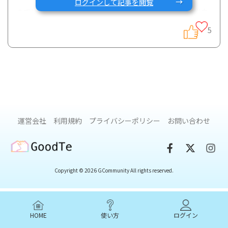
ログインして記事を閲覧
まずはリノさんからのご質問です。どのくらいの頻度で出血
の有無や形状の確認をしているのか気になっているか気にな
5
ったとのことです。
<お通じの確認をしていますか？> (総回答数：60)
運営会社
利用規約
プライバシーポリシー
お問い合わせ
GoodTe
Copyright © 2026 GCommunity All rights reserved.
Gコミュニティにはいま寛解期の方もいるも思いますが、や
はり90%の方が毎日お通じの確認をしているとの結果になり
ました。日々便を確認しながら自分の調子を確認し、普段と
異なっている場合に生活や食事、仕事を調整している方も多
HOME
使い方
ログイン
いのではと思います。 自分のベースを知ることはやはり大切