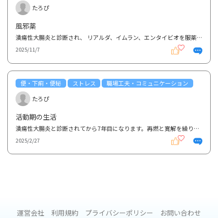
たろぴ
風邪薬
潰瘍性大腸炎と診断され、 リアルダ、イムラン、エンタイビオを服薬中です。 季節の変わり目と仕事の...
2025/11/7
便・下痢・便秘
ストレス
職場工夫・コミュニケーション
たろぴ
活動期の生活
潰瘍性大腸炎と診断されてから7年目になります。再燃と寛解を繰り返し、現在はリアルダ、イムラン、エン...
2025/2/27
運営会社
利用規約
プライバシーポリシー
お問い合わせ