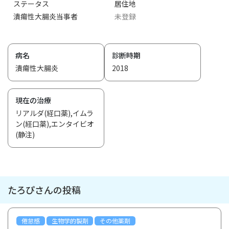
ステータス
居住地
潰瘍性大腸炎当事者
未登録
病名
診断時期
潰瘍性大腸炎
2018
現在の治療
リアルダ(経口薬),イムラ
ン(経口薬),エンタイビオ
(静注)
たろぴさんの投稿
倦怠感
生物学的製剤
その他薬剤