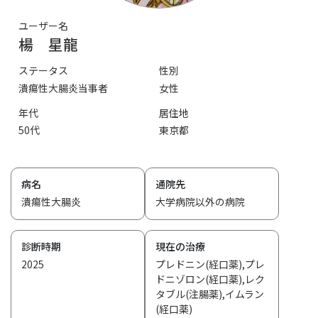
ユーザー名
楊 星龍
ステータス
性別
潰瘍性大腸炎当事者
女性
年代
居住地
50代
東京都
病名
通院先
潰瘍性大腸炎
大学病院以外の病院
診断時期
現在の治療
2025
プレドニン(経口薬),プレ
ドニゾロン(経口薬),レク
タブル(注腸薬),イムラン
(経口薬)