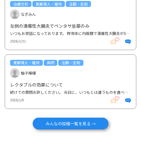
治療方針
寛解導入・維持
注腸・坐剤
なぎみん
左側の潰瘍性大腸炎でペンタサ坐薬のみ
いつもお世話になっております。 昨年末に内視鏡で潰瘍性大腸炎がS字結腸まで炎症があるといわれていた...
2026/1/31
寛解導入・維持
再燃
注腸・坐剤
柚子檸檬
レクタブルの効果について
続けての質問お許しください。 元日に、いつもとは違うものを食べたせいか夜にお腹ぎ痛くなりました。...
2026/1/9
みんなの投稿一覧を見る →