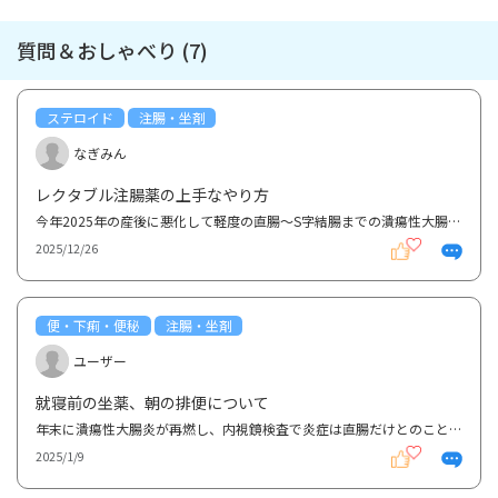
質問＆おしゃべり (7)
ステロイド
注腸・坐剤
なぎみん
レクタブル注腸薬の上手なやり方
今年2025年の産後に悪化して軽度の直腸〜S字結腸までの潰瘍性大腸炎だと診断されました。 まだ診断され...
2025/12/26
便・下痢・便秘
注腸・坐剤
ユーザー
就寝前の坐薬、朝の排便について
年末に潰瘍性大腸炎が再燃し、内視鏡検査で炎症は直腸だけとのことで、内服のほかにペンタサとリンデロ...
2025/1/9