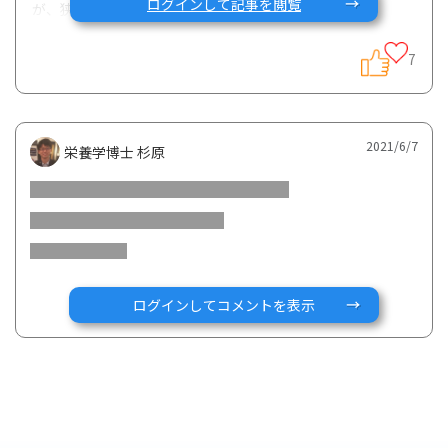
ログインして記事を閲覧
が、狭窄がとにかく辛い
一時期は自殺も考えるレベルのストレスだった
7
ここ数ヶ月空腹を感じたことがなくなった。
エレンタールを増やして（３〜４本）食事を少なめにすれば
地獄の激痛や、動けなくなるほどの不快感（食べ物が通過す
2021/6/7
栄養学博士 杉原
れば一時的に消える）がなくなりベッドの上から開放される
が
階段を登っただけで２〜３時間行息切れを起こし横にならな
いと何もやる気が起きなくなる。アルブミンの値が１．５未
満だったので極度の栄養失調が原因だと思う。
という症状が起きる
ログインしてコメントを表示
エレンタールを増やせば症状は収まるが、空腹を感じ始め我
慢できず普段の食事を取ってしまい、体調が悪化する。
体調が悪化（詰まり）すると何も食べれず詰まりが解消する
までエレンタールだけになる。
というループが起こってます。