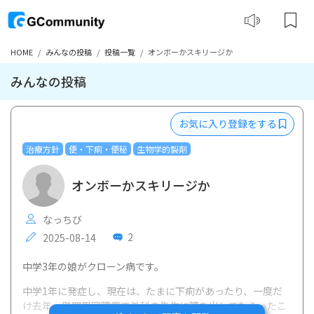
HOME
みんなの投稿
投稿一覧
オンボーかスキリージか
みんなの投稿
お気に入り登録をする
治療方針
便・下痢・便秘
生物学的製剤
オンボーかスキリージか
なっちび
2
2025-08-14
中学3年の娘がクローン病です。
中学1年に発症し、現在は、たまに下痢があったり、一度だ
け去年、肛門周囲膿瘍で外科の先生に膿を出してもらったこ