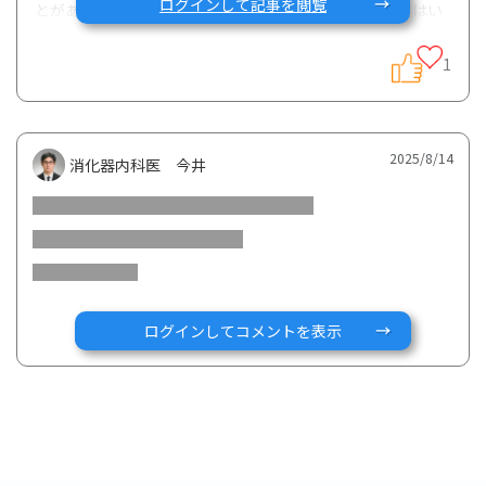
ログインして記事を閲覧
とがある程度で、便も一日一回で、食事には気を付けてはい
ますが普通に生活しています。先月のcrpも0.16でした。
1
本日、年に1度の内視鏡検査をしたのですが、直腸〜肛門あ
たりが荒れているので、現在使用しているステラーラを変更
したほうが良いかもと主治医に言われました。
スキリージかオンボーを提案されたのですが、どちらが良い
2025/8/14
消化器内科医 今井
とかありますでしょうか？または他の選択肢などでも…。
ちなみに、現在使用のステラーラは去年の10月から始めて、
6回打ちました。飲み薬は、プレドニン(ステロイド)5㎎とイ
ムラン錠50㎎、ペンタサなどを飲んでいます。ステロイドは
去年の10月から飲み続けています。
15歳で、まだまだ人生長いので、できるだけ安全な薬を希望
ログインしてコメントを表示
しています。できれば薬を減らしていきたいと思っていま
す。
まとまりのない文章で恐縮ですが、専門の先生のご意見をお
聞かせ願います。