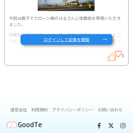
今回は親子でクローン病のはるさんに体験談を寄稿いただき
ました。
体験談①では娘さんについて、②ではお母さんのはるさんご
ログインして記事を閲覧
自身について、記載いただきました。今回でラストとなりま
す。診断直後の患者さんへのメッセージが、もう診断されて
何年も経っている患者スタッフの私も感動して泣きそうでし
9
た。
ぜひご一読いただければと思います。
体験談①
https://gcarecommunity.com/article/1374
体験談②
https://gcarecommunity.com/article/1382
運営会社
利用規約
プライバシーポリシー
お問い合わせ
グッテスタッフ
GoodTe