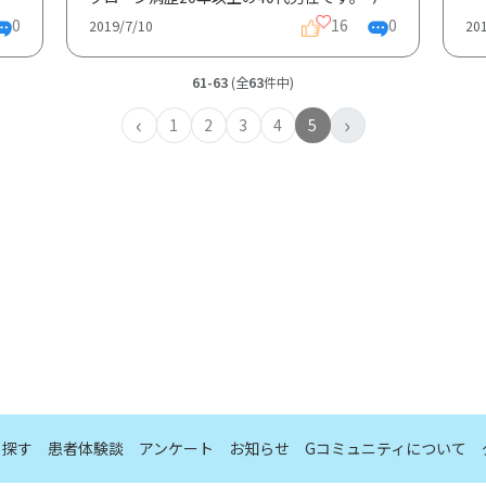
0
16
0
2019/7/10
20
61-63
(全
63
件中)
‹
›
1
2
3
4
5
ら探す
患者体験談
アンケート
お知らせ
Gコミュニティについて