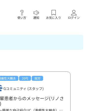
使い方
通知
お気に入り
ログイン
潰瘍性大腸炎
20代
就労
Gコミュニティ (スタッフ)
輩患者からのメッセージ(リノさ
)
ーー簡単な自己紹介UC（潰瘍性大腸炎）と診断されて、もうすぐ２年のリノです。本、ネット、患者会など...