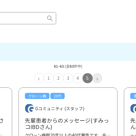
61-63
(全
63
件中)
‹
›
1
2
3
4
5
クローン病
20代
Gコミュニティ (スタッフ)
さ
先輩患者からのメッセージ(すみっ
先
コIBDさん)
ん
県で猫カフェを営んでおります。発病したのは開...
クローン病歴20年以上の40代男性です。今まで経験してきた悩み、不安事を踏まえIBDと診断された方々へメ...