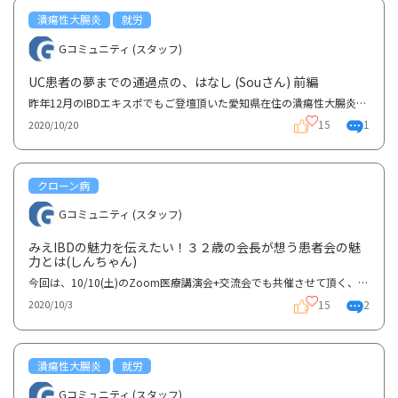
潰瘍性大腸炎
就労
Gコミュニティ (スタッフ)
UC患者の夢までの通過点の、はなし (Souさん) 前編
昨年12月のIBDエキスポでもご登壇頂いた愛知県在住の潰瘍性大腸炎患者Souさんのインタビュー内容を前編...
15
1
2020/10/20
クローン病
Gコミュニティ (スタッフ)
みえIBDの魅力を伝えたい！３２歳の会長が想う患者会の魅
力とは(しんちゃん)
今回は、10/10(土)のZoom医療講演会+交流会でも共催させて頂く、みえIBD会長のしんちゃんにインタビュー...
15
2
2020/10/3
潰瘍性大腸炎
就労
Gコミュニティ (スタッフ)