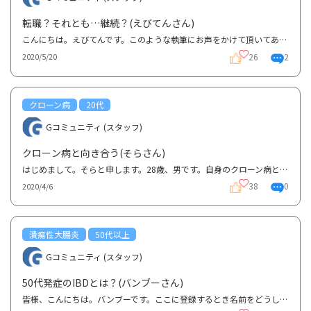
転職？それとも…継続？(えびてんさん)
こんにちは。えびてんです。このような執筆にお声をかけて頂いてありがとうございます。私の体験が皆様...
26
2
2020/5/20
クローン病
20代
Gコミュニティ (スタッフ)
クローン病と向き合う(そらさん)
はじめまして。そらと申します。28歳、男です。自身のクローン病との向き合い方についてお話させていた...
38
0
2020/4/6
潰瘍性大腸炎
50代以上
Gコミュニティ (スタッフ)
50代発症のIBDとは？(バンブーさん)
皆様、こんにちは。バンブーです。ここに登録するとき名前をどうしようと思い、いつも上野動物園のシャ...