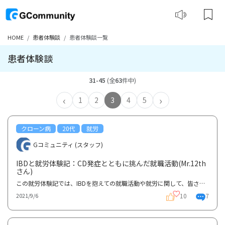
HOME
患者体験談
患者体験談一覧
患者体験談
31-45
(全
63
件中)
‹
›
1
2
3
4
5
クローン病
20代
就労
Gコミュニティ (スタッフ)
IBDと就労体験記：CD発症とともに挑んだ就職活動(Mr.12th
さん)
この就労体験記では、IBDを抱えての就職活動や就労に関して、皆さんのプロセスや気づき、工夫などを共有...
10
7
2021/9/6