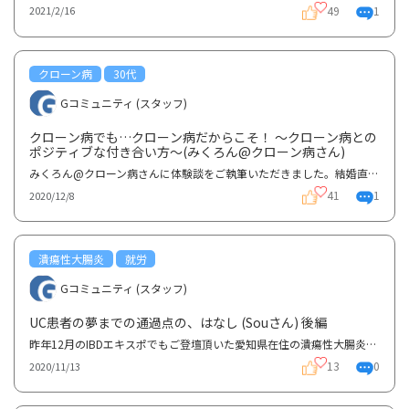
49
1
2021/2/16
クローン病
30代
Gコミュニティ (スタッフ)
クローン病でも…クローン病だからこそ！ 〜クローン病との
ポジティブな付き合い方〜(みくろん@クローン病さん)
みくろん@クローン病さんに体験談をご執筆いただきました。結婚直後のクローン病診断経緯や、仕事の両立...
41
1
2020/12/8
潰瘍性大腸炎
就労
Gコミュニティ (スタッフ)
UC患者の夢までの通過点の、はなし (Souさん) 後編
昨年12月のIBDエキスポでもご登壇頂いた愛知県在住の潰瘍性大腸炎患者Souさんのインタビュー内容の後編...
13
0
2020/11/13