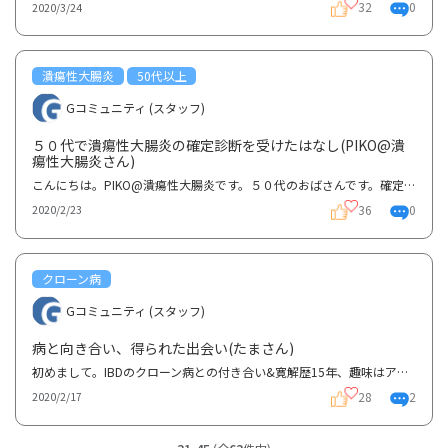
32
0
2020/3/24
潰瘍性大腸炎
50代以上
Gコミュニティ (スタッフ)
５０代で潰瘍性大腸炎の確定診断を受けたはなし(PIKO@潰
瘍性大腸炎さん)
こんにちは。PIKO@潰瘍性大腸炎です。５０代のおばさんです。確定診断を受けたのは1年８ヶ月前のことで...
36
0
2020/2/23
クローン病
Gコミュニティ (スタッフ)
病と向き合い、得られた出会い(たまさん)
初めまして。IBDのクローン病との付き合い&寛解歴15年、趣味はアニメやゲームや漫画が好きな、北の大地...
28
2
2020/2/17