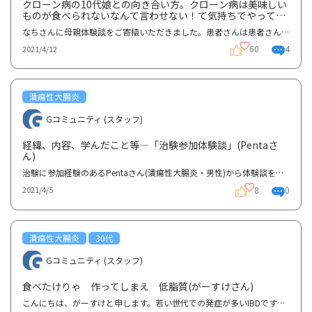
クローン病の10代娘との向き合い方。クローン病は美味しい
ものが食べられないなんて言わせない！て気持ちでやってま
す‪(*ˊᵕˋ* )(なちさん)
なちさんに母親体験談をご寄稿いただきました。患者さんは患者さんの、母親は母親の悩みがあると思いま...
60
4
2021/4/12
潰瘍性大腸炎
Gコミュニティ (スタッフ)
経緯、内容、学んだこと等―「治験参加体験談」(Pentaさ
ん)
治験に参加経験のあるPentaさん(潰瘍性大腸炎・男性)から体験談を寄稿いただきました。治験については具...
8
0
2021/4/5
潰瘍性大腸炎
30代
Gコミュニティ (スタッフ)
食べたけりゃ 作ってしまえ 低脂質(がーすけさん)
こんにちは、がーすけと申します。若い世代での発症が多いIBDですが、私は30代での発症でした。なので、...