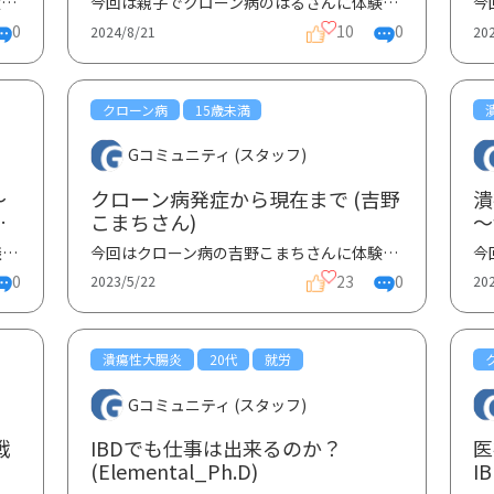
今回は親子でクローン病のはるさんに体験談を寄稿いただきました。体験談①では娘さんについて、②ではお...
今回は親子でクローン病のはるさんに体験談を寄稿いただきました。体験談①では娘さんについて、②ではお...
0
10
0
2024/8/21
20
クローン病
15歳未満
Gコミュニティ (スタッフ)
～
クローン病発症から現在まで (吉野
潰
る
こまちさん)
～
活
今回は潰瘍性大腸炎の貴代子さんに体験談を寄稿いただきました。リウマチも罹患されており両方の病気を...
今回はクローン病の吉野こまちさんに体験談をご寄稿いただきました。学生時代の発症から現在のお仕事に...
ん
0
23
0
2023/5/22
20
潰瘍性大腸炎
20代
就労
Gコミュニティ (スタッフ)
戦
IBDでも仕事は出来るのか？
医
(Elemental_Ph.D)
I