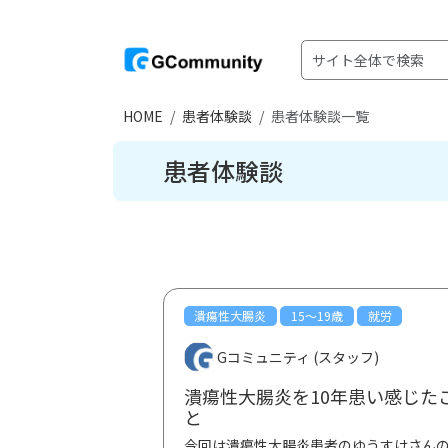
HOME
患者体験談
患者体験談一覧
患者体験談
潰瘍性大腸炎
15〜19歳
就労
Gコミュニティ (スタッフ)
潰瘍性大腸炎を10年患い感じた
と