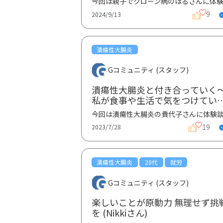
9
2024/9/13
潰瘍性大腸炎
Gコミュニティ (スタッフ)
潰瘍性大腸炎と付き合っていく
私が食事や生活で気をつけてい
こと (貴代子さん)
19
2023/7/28
潰瘍性大腸炎
20代
就労
Gコミュニティ (スタッフ)
楽しいことが原動力 無理せず挑
を (Nikkiさん)