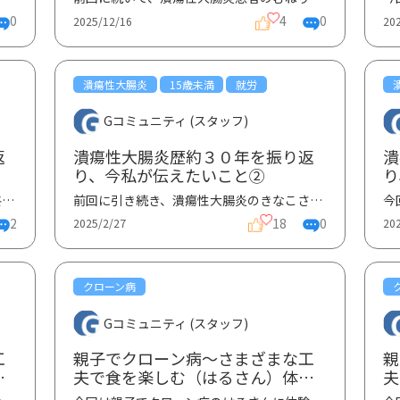
0
4
0
2025/12/16
20
潰瘍性大腸炎
15歳未満
就労
Gコミュニティ (スタッフ)
返
潰瘍性大腸炎歴約３０年を振り返
潰
り、今私が伝えたいこと②
り
潰瘍性大腸炎のきなこさんの体験談、最終作です。体験談③ではこれからの目標や他の患者さんへの心温かい...
前回に引き続き、潰瘍性大腸炎のきなこさんの体験談です。体験談三部作の第二弾です。体験談②では中学生...
2
18
0
2025/2/27
20
クローン病
Gコミュニティ (スタッフ)
工
親子でクローン病～さまざまな工
親
験
夫で食を楽しむ（はるさん）体験
夫
談②
談