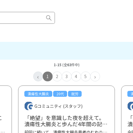
1-15
(全
63
件中)
‹
›
1
2
3
4
5
潰瘍性大腸炎
20代
就労
Gコミュニティ (スタッフ)
こ
「絶望」を意識した夜を超えて。
「
潰瘍性大腸炎と歩んだ4年間の記録
潰
と、同志へのメッセージ②
と
今回は潰瘍性大腸炎患者のゆうすけさんの体験談第一弾です。 ゆうすけさん、ご寄稿ありがとうございま...
前回に続いて、潰瘍性大腸炎患者のむねりんさんの体験談第二弾です。 むねりんさん、ご寄稿ありがと...