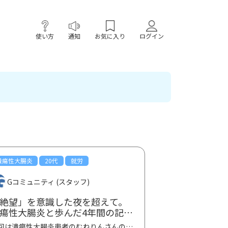
使い方
通知
お気に入り
ログイン
潰瘍性大腸炎
20代
就労
Gコミュニティ (スタッフ)
絶望」を意識した夜を超えて。
瘍性大腸炎と歩んだ4年間の記録
、同志へのメッセージ①
今回は潰瘍性大腸炎患者のむねりんさんの体験談第一弾です。 むねりんさん、ご寄稿ありがとうござい...