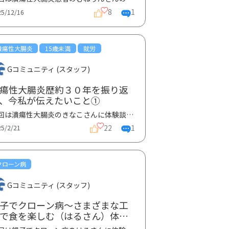
8
1
25/12/16
潰瘍性大腸炎
15歳未満
就労
Gコミュニティ (スタッフ)
瘍性大腸炎歴約３０年を振り返
、今私が伝えたいこと①
今回は潰瘍性大腸炎のきなこさんに体験談を寄稿いただきました。体験談3部作の第一弾です。体験談①では...
22
1
25/2/21
クローン病
Gコミュニティ (スタッフ)
子でクローン病～さまざまな工
で食を楽しむ（はるさん）体験
①