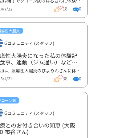
今回は親子でクローン病のはるさんに体験談を寄稿いただきました。体験談①では娘さんについて、②ではお...
18
0
24/7/22
潰瘍性大腸炎
Gコミュニティ (スタッフ)
瘍性大腸炎になった私の体験記
食事、運動（ジム通い）など生
で心掛けていること～（ぴより
今回は、潰瘍性大腸炎のぴよりんさんに体験談をご寄稿いただきました。ぴよりんさんは、発症時に主治医...
さん）
38
0
23/4/21
クローン病
Gコミュニティ (スタッフ)
療とのお付き合いの知恵 (大阪
BD 布谷さん)