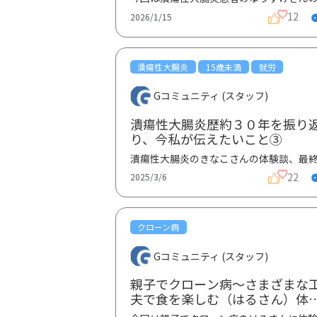
12
2026/1/15
潰瘍性大腸炎
15歳未満
就労
Gコミュニティ (スタッフ)
潰瘍性大腸炎歴約３０年を振り
り、今私が伝えたいこと③
22
2025/3/6
クローン病
Gコミュニティ (スタッフ)
親子でクローン病～さまざまな
夫で食を楽しむ（はるさん）体
談③