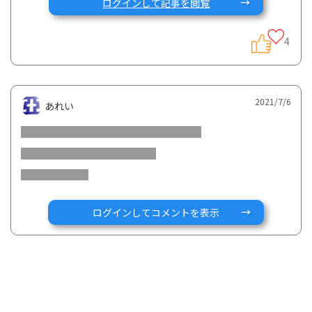
ログインして記事を閲覧
さて、先週の7月3日(土）に、就労支援ネットワークONE・
4
中金さんが主宰する「治療と仕事の両立協働研究会」にて、
宮崎さんとGコミュニティでの取り組みについて発表してき
ました。
2021/7/6
あれい
当日は、リノさんやabqさんにもご参加いただき、質疑応答
にも加わっていただきました。
お忙しいところ、ありがとうございました。
以下、そのイベントレポートをいたします！！
ログインしてコメントを表示
「ONE 治療と仕事の両立協働研究会 テーマレクチャー＆
トークセッション」
1. 参加者の自己紹介
・支援者の方から…難病患者からの仕事をしたいという電話
相談は増えている。