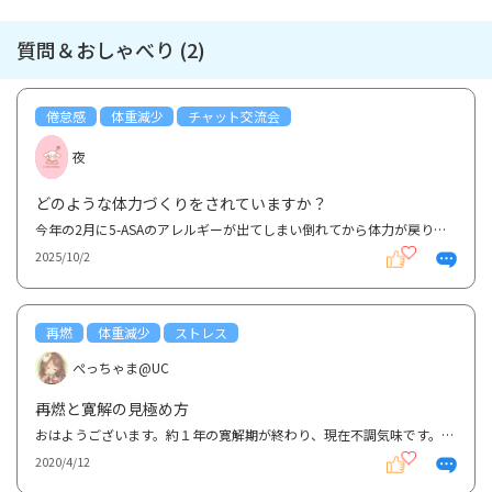
質問＆おしゃべり (2)
倦怠感
体重減少
チャット交流会
夜
どのような体力づくりをされていますか？
今年の2月に5-ASAのアレルギーが出てしまい倒れてから体力が戻りません。 最近までお腹の調子が悪かっ...
2025/10/2
再燃
体重減少
ストレス
ぺっちゃま@UC
再燃と寛解の見極め方
おはようございます。約１年の寛解期が終わり、現在不調気味です。服用していた薬はペンタサ、ミヤBM錠...
2020/4/12