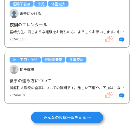
経腸栄養剤
小児
体重減少
未来にかける
夜間のエレンタール
宮﨑先生、同じような経験をお持ちの方、よろしくお願いします。中２成長期のクローン病男子です。低体...
2024/11/30
便・下痢・便秘
経腸栄養剤
食事療法
柚子檸檬
食事の進め方について
潰瘍性大腸炎の食事についての質問です。激しい下痢や、下血は、ないのですが時々、血混じりの粘液が出...
2024/4/10
みんなの投稿一覧を見る →