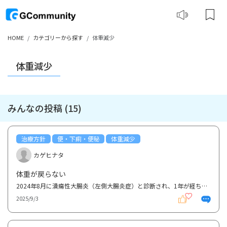
HOME
カテゴリーから探す
体重減少
体重減少
みんなの投稿 (15)
治療方針
便・下痢・便秘
体重減少
カゲヒナタ
体重が戻らない
2024年8月に潰瘍性大腸炎（左側大腸炎症）と診断され、1年が経ちました。薬は整腸剤・ペンタサ（内服）...
2025/9/3