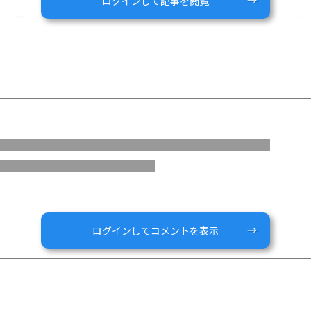
ログインして記事を閲覧
出会い、現在試しております。社会人になってから特に自分は体力がない
！！乳糖不耐性もあるかなと自分で思っているので、乳糖不耐性の人に
質の人が体重を健康に増やすにはどのような工夫をすれば良いでしょう
ログインしてコメントを表示