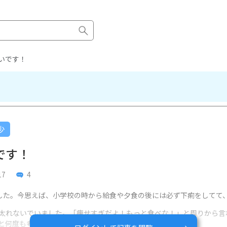
いです！
少
です！
17
4
した。今思えば、小学校の時から給食や夕食の後には必ず下痢をしてて
太れないでいました。「痩せすぎだよ！もっと食べな！」と周りから言
と何度も考えてました。。