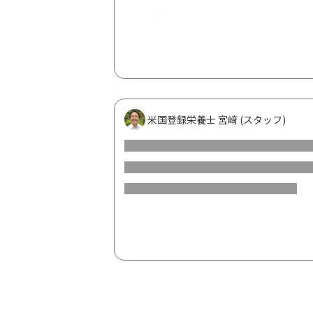
最近調べていくうちに低fodmapに
も体重を増やし、筋肉をつけたいです…
た。
私みたいな潰瘍性大腸炎でこういった体
米国登録栄養士 宮﨑 (スタッフ)