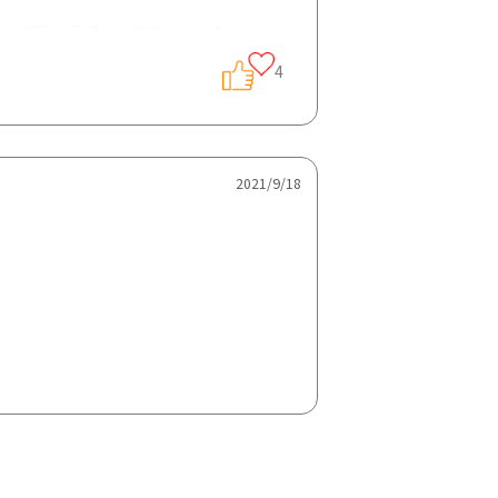
な〜と何度も実感し、体力をつけるために
安心して飲めるプロテインも買いまし
4
か？是非教えてください！！
2021/9/18